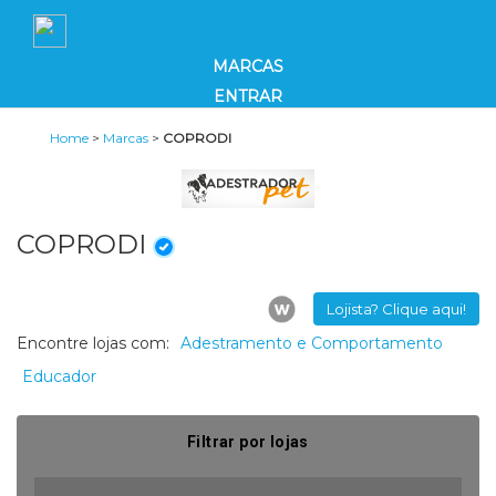
MARCAS
ENTRAR
Home
>
Marcas
>
COPRODI
COPRODI
Lojista? Clique aqui!
Encontre lojas com:
Adestramento e Comportamento
Educador