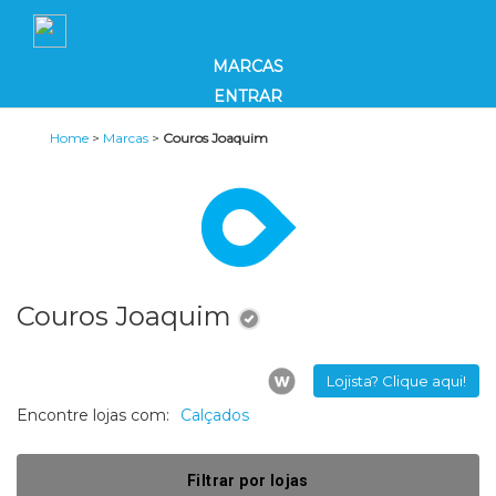
MARCAS
ENTRAR
Home
>
Marcas
>
Couros Joaquim
Couros Joaquim
Lojista? Clique aqui!
Encontre lojas com:
Calçados