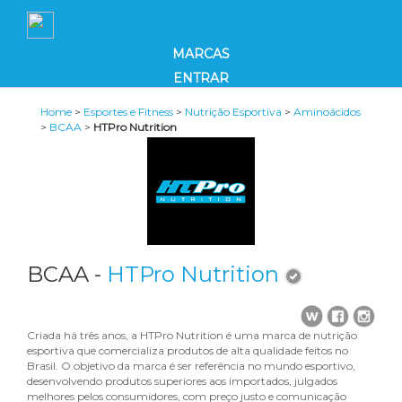
MARCAS
ENTRAR
Home
>
Esportes e Fitness
>
Nutrição Esportiva
>
Aminoácidos
>
BCAA
>
HTPro Nutrition
BCAA -
HTPro Nutrition
Criada há três anos, a HTPro Nutrition é uma marca de nutrição
esportiva que comercializa produtos de alta qualidade feitos no
Brasil. O objetivo da marca é ser referência no mundo esportivo,
desenvolvendo produtos superiores aos importados, julgados
melhores pelos consumidores, com preço justo e comunicação