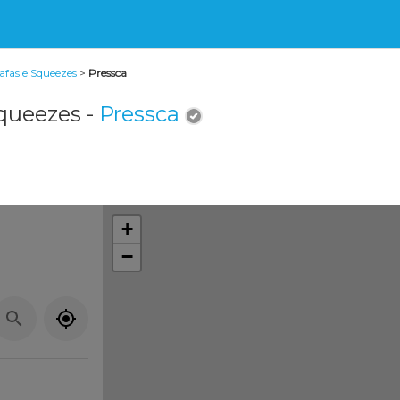
afas e Squeezes
>
Pressca
Squeezes -
Pressca