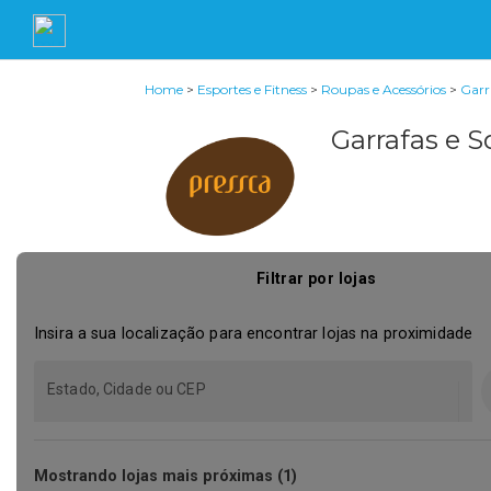
Home
>
Esportes e Fitness
>
Roupas e Acessórios
>
Garr
Garrafas e 