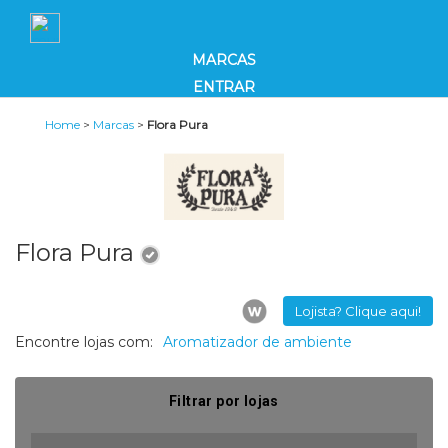
MARCAS
ENTRAR
Home
>
Marcas
>
Flora Pura
Flora Pura
Lojista? Clique aqui!
Encontre lojas com:
Aromatizador de ambiente