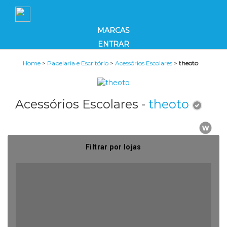
MARCAS
ENTRAR
Home
>
Papelaria e Escritório
>
Acessórios Escolares
>
theoto
Acessórios Escolares -
theoto