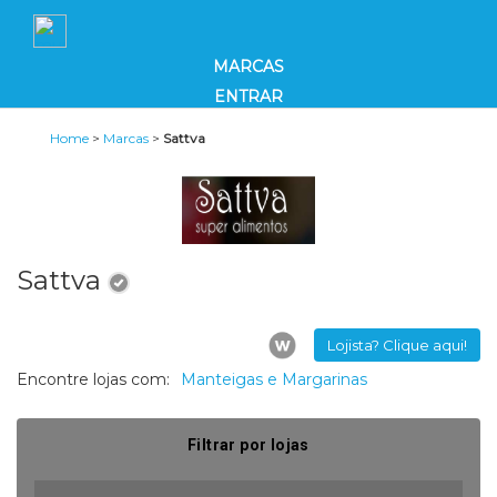
MARCAS
ENTRAR
Home
>
Marcas
>
Sattva
Sattva
Lojista? Clique aqui!
Encontre lojas com:
Manteigas e Margarinas