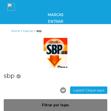
MARCAS
ENTRAR
Home
>
Marcas
>
sbp
sbp
Lojista? Clique aqui!