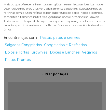
Mais do que oferecer alimentos sem glúten e sem lactose, idealizamos e
desenvolvemos produtos verdadeiramente saudáveis. Substituímos as
farinhas sem glúten refinadas por tubérculos de baixo índice glicêmico,
sementes altamente nutritivas, gorduras boas e proteínas saudáveis.
Tudo isso com toque de temperos e especiarias para garantir compostos
bioativos, antioxidantes e antiinflamatórios e uma experiência de sabor
única.
Encontre lojas com:
Pastas, pates e cremes
Salgados Congelados
Congelados e Resfriados
Bolos e Tortas
Brownies
Doces e Lanches
Veganos
Pratos Prontos