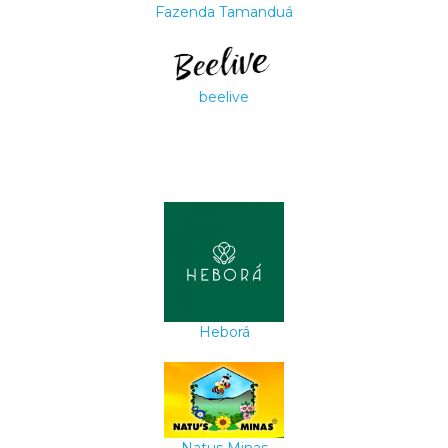
Fazenda Tamanduá
beelive
Heborá
Natus Minas