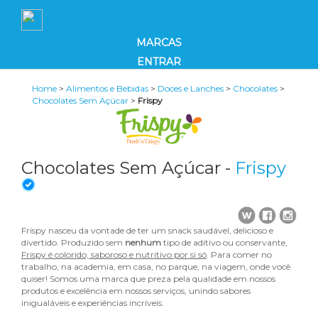
MARCAS
ENTRAR
Home
>
Alimentos e Bebidas
>
Doces e Lanches
>
Chocolates
>
Chocolates Sem Açúcar
>
Frispy
Chocolates Sem Açúcar -
Frispy
Frispy nasceu da vontade de ter um snack saudável, delicioso e
divertido. Produzido sem
nenhum
tipo de aditivo ou conservante,
Frispy é colorido, saboroso e nutritivo por si só
. Para comer no
trabalho, na academia, em casa, no parque, na viagem, onde você
quiser! Somos uma marca que preza pela qualidade em nossos
produtos e excelência em nossos serviços, unindo sabores
inigualáveis e experiências incríveis.