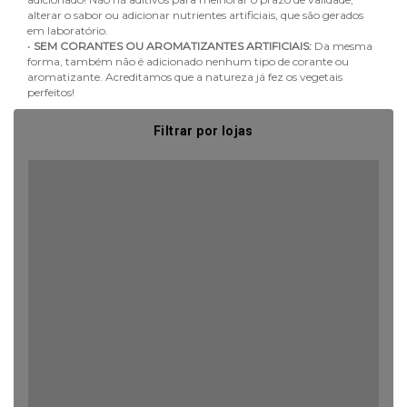
alterar o sabor ou adicionar nutrientes artificiais, que são gerados
em laboratório.
•
SEM CORANTES OU AROMATIZANTES ARTIFICIAIS:
Da mesma
forma, também não é adicionado nenhum tipo de corante ou
aromatizante. Acreditamos que a natureza já fez os vegetais
perfeitos!