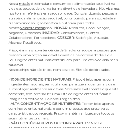
Nossa
missão
é estimular o consumo da alimentação saudável na
vida das pessoas de a uma forma divertida e inovadora. Nós
visamos
nos tornar referência em saudabilidade. Conscientizando pessoas a
através da alimentação saudável, contribuindo para a sociedade e
transmitindo solução benéfica e nutritiva para todos.
Nossos
valores e metas
são:
INOVAR
: Produtos, Comunicação,
Negócios, Processos;
INSPIRAR
: Consumidores, Clientes,
Colaboradores, Fornecedores;
CRESCER
: Satisfação, Atuação,
Alcance, Resultados.
Frispy é a mais nova tendência de Snacks, criado para pessoas que
buscam uma opção saudável e divertida na correria do dia a dia.
Seus ingredientes naturais contribuem para um estilo de vida mais
saudável.
Nossos chips não são fritos, nem assados. Eles são desidratados!
• 100% DE INGREDIENTES NATURAIS
: Frispy é feito apenas com
ingredientes naturais, sem químicas, para quem quer uma vida e
alimentação realmente saudáveis. Você sabe exatamente o que está
comendo, sem precisar ler uma lista de ingredientes artificiais e
imaginar o efeito daquilo no seu organismo.
•
ALTA CONCENTRAÇÃO DE NUTRIENTES:
Por ser feito apenas
com ingredientes naturais, e por um processo que preserva as
características dos vegetais, Frispy mantém a riqueza de todos os
seus nutrientes originais.
•
NÃO CONTÉM ADITIVOS OU CONSERVANTES:
Nada é
adicionado! Não há aditivos para melhorar o prazo de validade,