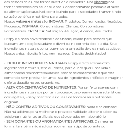
das pessoas de a uma forma divertida e inovadora. Nós
visamos
nos
tornar referência em saudabilidade. Conscientizando pessoas a através
da alimentação saudável, contribuindo para a sociedade e transmitindo
solução benéfica e nutritiva para todos.
Nossos
valores e metas
são:
INOVAR
: Produtos, Comunicação, Negócios,
Processos;
INSPIRAR
: Consumidores, Clientes, Colaboradores,
Fornecedores;
CRESCER
: Satisfação, Atuação, Alcance, Resultados.
Frispy é a mais nova tendência de Snacks, criado para pessoas que
buscam uma opção saudável e divertida na correria do dia a dia. Seus
ingredientes naturais contribuem para um estilo de vida mais saudável.
Nossos chips não são fritos, nem assados. Eles são desidratados!
• 100% DE INGREDIENTES NATURAIS
: Frispy é feito apenas com
ingredientes naturais, sem químicas, para quem quer uma vida e
alimentação realmente saudáveis. Você sabe exatamente o que está
comendo, sem precisar ler uma lista de ingredientes artificiais e imaginar
o efeito daquilo no seu organismo.
•
ALTA CONCENTRAÇÃO DE NUTRIENTES:
Por ser feito apenas com
ingredientes naturais, e por um processo que preserva as características
dos vegetais, Frispy mantém a riqueza de todos os seus nutrientes
originais.
•
NÃO CONTÉM ADITIVOS OU CONSERVANTES:
Nada é adicionado!
Não há aditivos para melhorar o prazo de validade, alterar o sabor ou
adicionar nutrientes artificiais, que são gerados em laboratório.
•
SEM CORANTES OU AROMATIZANTES ARTIFICIAIS:
Da mesma
forma, também não é adicionado nenhum tipo de corante ou