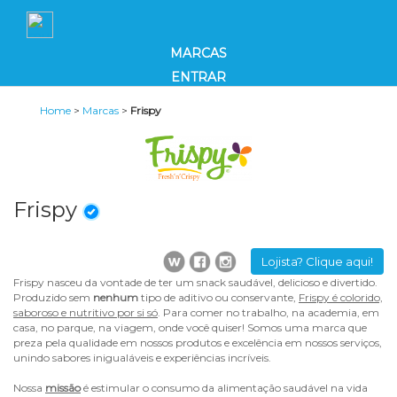
MARCAS
ENTRAR
Home
>
Marcas
>
Frispy
Frispy
Lojista? Clique aqui!
Frispy nasceu da vontade de ter um snack saudável, delicioso e divertido.
Produzido sem
nenhum
tipo de aditivo ou conservante,
Frispy é colorido,
saboroso e nutritivo por si só
. Para comer no trabalho, na academia, em
casa, no parque, na viagem, onde você quiser! Somos uma marca que
preza pela qualidade em nossos produtos e excelência em nossos serviços,
unindo sabores inigualáveis e experiências incríveis.
Nossa
missão
é estimular o consumo da alimentação saudável na vida