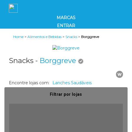
MARCAS
ENTRAR
Home
>
Alimentos e Bebidas
>
Snacks
>
Borggreve
Snacks -
Borggreve
Encontre lojas com:
Lanches Saudáveis