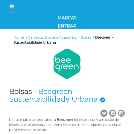
MARCAS
ENTRAR
Home
>
Calçados, Bolsas e Acessórios
>
Bolsas
>
Beegreen -
Sustentabilidade Urbana
Bolsas -
Beegreen -
Sustentabilidade Urbana
Muito mais que produtos, a
Beegreen
foi criada com a missão de
incentivar as pessoas a criarem hábitos mais saudáveis para elas e
para o meio ambiente.