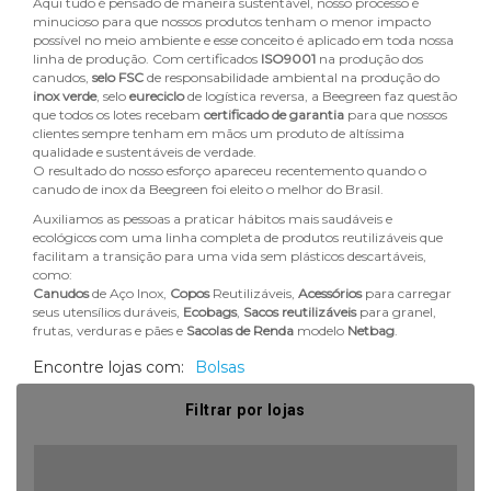
Aqui tudo é pensado de maneira sustentável, nosso processo é
minucioso para que nossos produtos tenham o menor impacto
possível no meio ambiente e esse conceito é aplicado em toda nossa
linha de produção. Com certificados
ISO9001
na produção dos
canudos,
selo FSC
de responsabilidade ambiental na produção do
inox verde
, selo
eureciclo
de logística reversa, a Beegreen faz questão
que todos os lotes recebam
certificado de garantia
para que nossos
clientes sempre tenham em mãos um produto de altíssima
qualidade e sustentáveis de verdade.
O resultado do nosso esforço apareceu recentemento quando o
canudo de inox da Beegreen foi eleito o melhor do Brasil.
Auxiliamos as pessoas a praticar hábitos mais saudáveis e
ecológicos com uma linha completa de produtos reutilizáveis que
facilitam a transição para uma vida sem plásticos descartáveis,
como:
Canudos
de Aço Inox,
Copos
Reutilizáveis,
Acessórios
para carregar
seus utensílios duráveis,
Ecobags
,
Sacos reutilizáveis
para granel,
frutas, verduras e pães e
Sacolas de Renda
modelo
Netbag
.
Encontre lojas com:
Bolsas