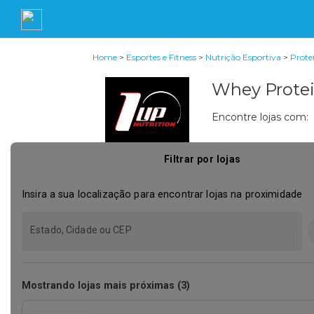
Home
>
Esportes e Fitness
>
Nutrição Esportiva
>
Prote
Whey Protei
Encontre lojas com: