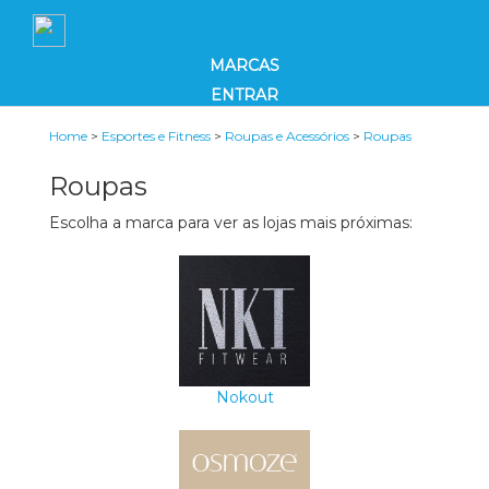
MARCAS
ENTRAR
Home
>
Esportes e Fitness
>
Roupas e Acessórios
>
Roupas
Roupas
Escolha a marca para ver as lojas mais próximas:
Nokout