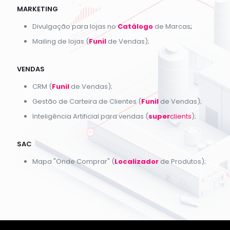
MARKETING
Divulgação para lojas no
Catálogo
de Marcas
;
Mailing de lojas (
Funil
de Vendas);
VENDAS
CRM (
Funil
de Vendas);
Gestão de Carteira de Clientes (
Funil
de Vendas);
Inteligência Artificial para vendas (
super
clients
);
SAC
Mapa "Onde Comprar" (
Localizador
de Produtos);