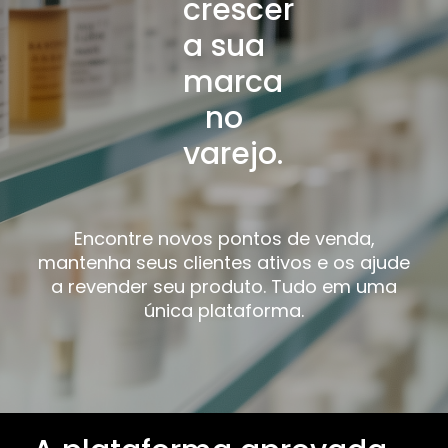
crescer
a sua
marca
no
varejo.
Encontre novos pontos de venda,
mantenha seus clientes ativos e os ajude
a revender seu produto. Tudo em uma
única plataforma.