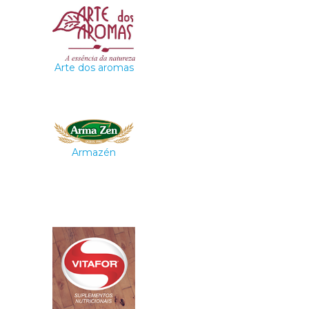
Arte dos aromas
Armazén