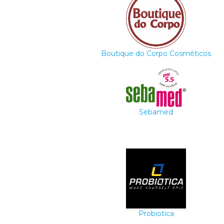
Boutique do Corpo Cosméticos
Sebamed
Probiotica