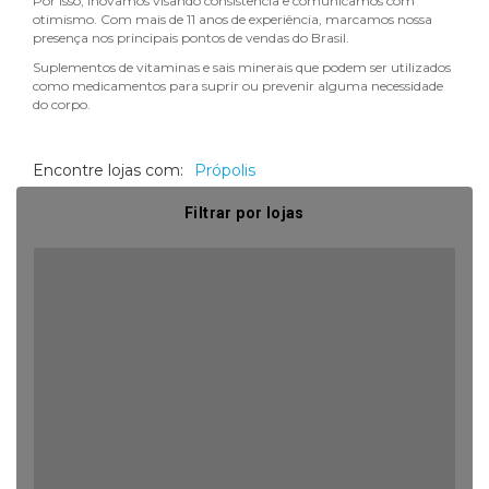
Por isso, inovamos visando consistência e comunicamos com
otimismo. Com mais de 11 anos de experiência, marcamos nossa
presença nos principais pontos de vendas do Brasil.
Suplementos de vitaminas e sais minerais que podem ser utilizados
como medicamentos para suprir ou prevenir alguma necessidade
do corpo.
Encontre lojas com:
Própolis