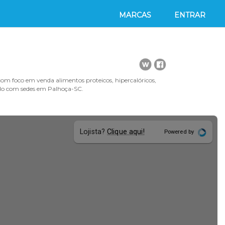
MARCAS
ENTRAR
om foco em venda alimentos proteicos, hipercalóricos,
aulo com sedes em Palhoça-SC.