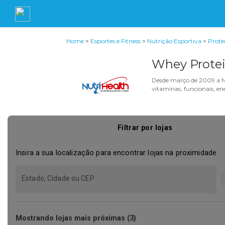
Home
>
Esportes e Fitness
>
Nutrição Esportiva
>
Prote
Whey Protei
Desde março de 2009 a NU
vitaminas, funcionais, e