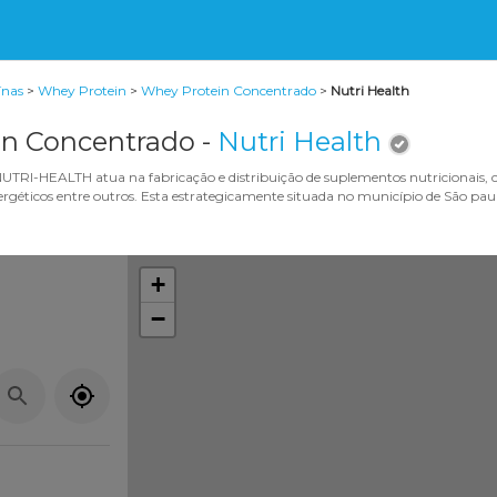
ínas
>
Whey Protein
>
Whey Protein Concentrado
>
Nutri Health
n Concentrado -
Nutri Health
TRI-HEALTH atua na fabricação e distribuição de suplementos nutricionais, c
nergéticos entre outros. Esta estrategicamente situada no município de São p