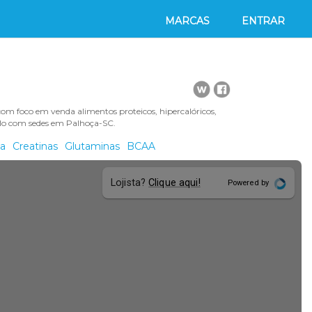
MARCAS
ENTRAR
om foco em venda alimentos proteicos, hipercalóricos,
aulo com sedes em Palhoça-SC.
na
Creatinas
Glutaminas
BCAA