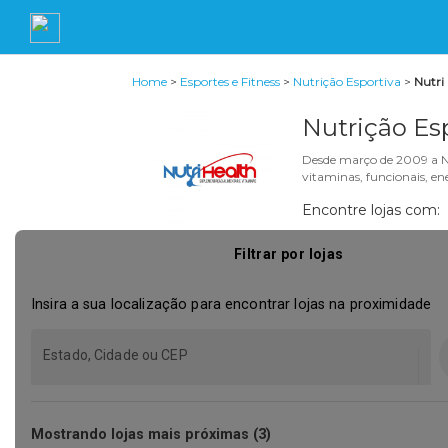
Home
>
Esportes e Fitness
>
Nutrição Esportiva
>
Nutri
Nutrição Esp
Desde março de 2009 a NU
vitaminas, funcionais, e
Encontre lojas com: