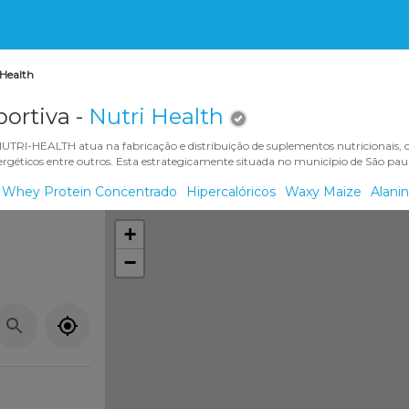
 Health
ortiva -
Nutri Health
TRI-HEALTH atua na fabricação e distribuição de suplementos nutricionais, c
nergéticos entre outros. Esta estrategicamente situada no município de São p
Whey Protein Concentrado
Hipercalóricos
Waxy Maize
Alani